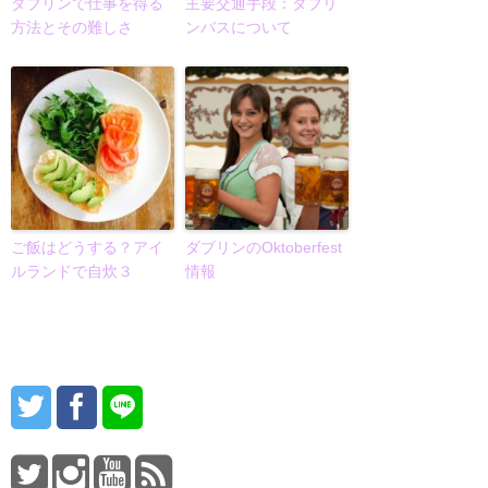
ダブリンで仕事を得る
主要交通手段：ダブリ
方法とその難しさ
ンバスについて
ご飯はどうする？アイ
ダブリンのOktoberfest
ルランドで自炊３
情報