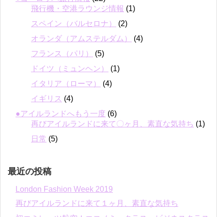
飛行機・空港ラウンジ情報
(1)
スペイン（バルセロナ）
(2)
オランダ（アムステルダム）
(4)
フランス（パリ）
(5)
ドイツ（ミュンヘン）
(1)
イタリア（ローマ）
(4)
イギリス
(4)
●アイルランドへもう一度
(6)
再びアイルランドに来て〇ヶ月、素直な気持ち
(1)
日常
(5)
最近の投稿
London Fashion Week 2019
再びアイルランドに来て１ヶ月、素直な気持ち