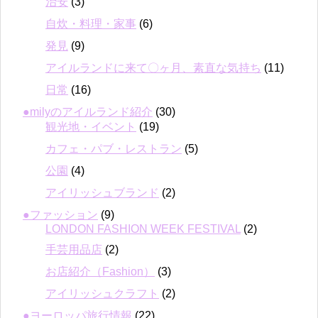
治安
(3)
自炊・料理・家事
(6)
発見
(9)
アイルランドに来て〇ヶ月、素直な気持ち
(11)
日常
(16)
●milyのアイルランド紹介
(30)
観光地・イベント
(19)
カフェ・パブ・レストラン
(5)
公園
(4)
アイリッシュブランド
(2)
●ファッション
(9)
LONDON FASHION WEEK FESTIVAL
(2)
手芸用品店
(2)
お店紹介（Fashion）
(3)
アイリッシュクラフト
(2)
●ヨーロッパ旅行情報
(22)