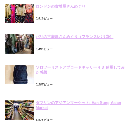
ロンドンの古着屋さんめぐり
6,819ビュー
パリの古着屋さんめぐり（フランス/パリ③）
6,495ビュー
ソロツーリストアブロードキャリー４３ 使用してみ
た感想
6,287ビュー
ダブリンのアジアンマーケット: Han Sung Asian
Market
4,676ビュー