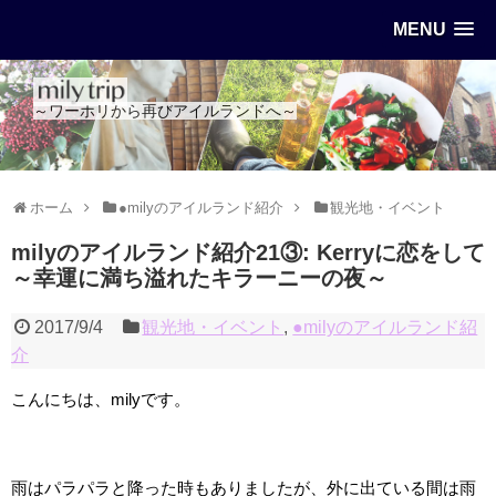
MENU
～ワーホリから再びアイルランドへ～
ホーム
●milyのアイルランド紹介
観光地・イベント
milyのアイルランド紹介21③: Kerryに恋をして
～幸運に満ち溢れたキラーニーの夜～
2017/9/4
観光地・イベント
,
●milyのアイルランド紹
介
こんにちは、milyです。
雨はパラパラと降った時もありましたが、外に出ている間は雨