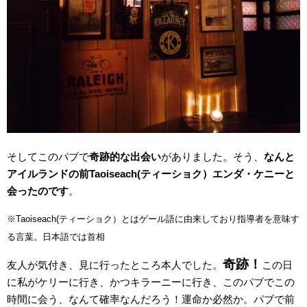
そしてこのパブで
奇跡的な出会い
がありました。そう、
なんと
アイルランドの前Taoiseach(ティーショク）エンダ・ケニーと
会ったのです
。
※Taoiseach(ティーショク）とはゲール語に由来しており指導者を意味す
る言葉。日本語では首相
奇跡！
友人が気付き、見に行ったところ本人でした。
この日
に私がケリーに行き、かつキラーニーに行き、このパブでこの
時間に会う、なんて確率なんだろう！運命か必然か。パブで前