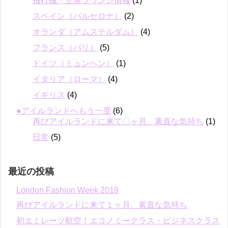
飛行機・空港ラウンジ情報
(1)
スペイン（バルセロナ）
(2)
オランダ（アムステルダム）
(4)
フランス（パリ）
(5)
ドイツ（ミュンヘン）
(1)
イタリア（ローマ）
(4)
イギリス
(4)
●アイルランドへもう一度
(6)
再びアイルランドに来て〇ヶ月、素直な気持ち
(1)
日常
(5)
最近の投稿
London Fashion Week 2019
再びアイルランドに来て１ヶ月、素直な気持ち
初エミレーツ航空！エコノミークラス・ビジネスクラス