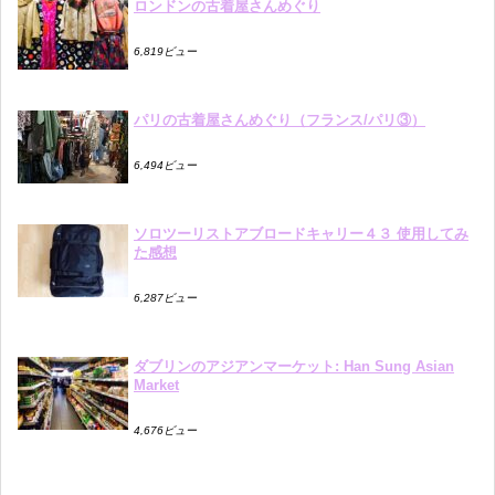
ロンドンの古着屋さんめぐり
6,819ビュー
パリの古着屋さんめぐり（フランス/パリ③）
6,494ビュー
ソロツーリストアブロードキャリー４３ 使用してみ
た感想
6,287ビュー
ダブリンのアジアンマーケット: Han Sung Asian
Market
4,676ビュー