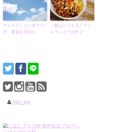
アイルランドに来て7ヶ
ご飯はどうする？アイ
月、素直な気持ち
ルランドで自炊２
mily_trip