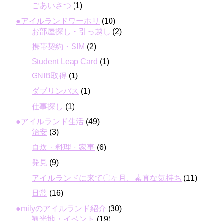
ごあいさつ
(1)
●アイルランドワーホリ
(10)
お部屋探し・引っ越し
(2)
携帯契約・SIM
(2)
Student Leap Card
(1)
GNIB取得
(1)
ダブリンバス
(1)
仕事探し
(1)
●アイルランド生活
(49)
治安
(3)
自炊・料理・家事
(6)
発見
(9)
アイルランドに来て〇ヶ月、素直な気持ち
(11)
日常
(16)
●milyのアイルランド紹介
(30)
観光地・イベント
(19)